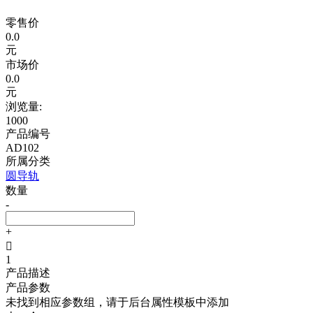
零售价
0.0
元
市场价
0.0
元
浏览量:
1000
产品编号
AD102
所属分类
圆导轨
数量
-
+

1
产品描述
产品参数
未找到相应参数组，请于后台属性模板中添加