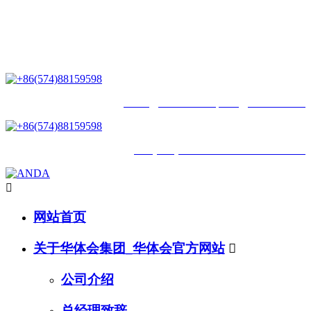
华体会集团_华体会官方网站：一家专业研发生产和销售运动系列产品
的企业 !
一家专业研发生产和销售运动系列产品的企业 !
biwu@nbanda.cn
/
lulu@nbanda.cn
+86(574)88159598 /
18968312317

网站首页
关于华体会集团_华体会官方网站

公司介绍
总经理致辞