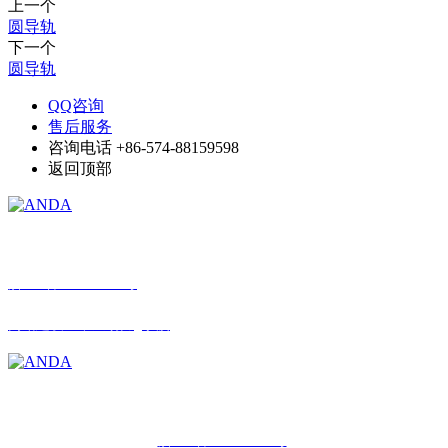
上一个
圆导轨
下一个
圆导轨
QQ咨询
售后服务
咨询电话
+86-574-88159598
返回顶部
© 华体会集团_华体会官方网站 版权所有
浙ICP备12030098号
网站建设：中企动力
宁波
© 华体会集团_华体会官方网站 版权所有
浙ICP备12030098号