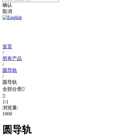
确认
取消
产品中心
首页
/
所有产品
/
圆导轨
/
圆导轨
全部分类


1
/
1
浏览量:
1000
圆导轨