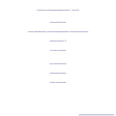
网站建设：中企动力
宁波
网站首页
关于华体会集团_华体会官方网站
产品中心
新闻资讯
销售网络
在线咨询
联系方式
联系方式
宁波市海曙洞桥工业区洞北路9号
电话：
+86-574-88159598